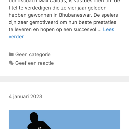
bondscoach Max Caldas, is vastbesloten om de
titel te verdedigen die ze vier jaar geleden
hebben gewonnen in Bhubaneswar. De spelers
zijn zeer gemotiveerd om hun beste prestaties
te leveren en hopen op een succesvol …
Lees
verder
Categorieën
Geen categorie
Geef een reactie
4 januari 2023