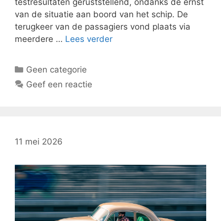
testresultaten geruststellend, ondanks de ernst
van de situatie aan boord van het schip. De
terugkeer van de passagiers vond plaats via
meerdere …
Lees verder
Categorieën
Geen categorie
Geef een reactie
11 mei 2026