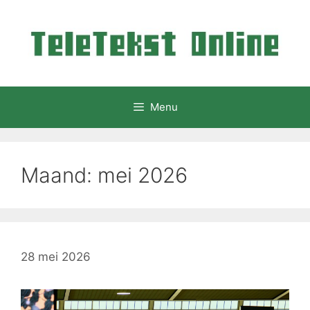
Ga
naar
de
inhoud
Menu
Maand:
mei 2026
28 mei 2026