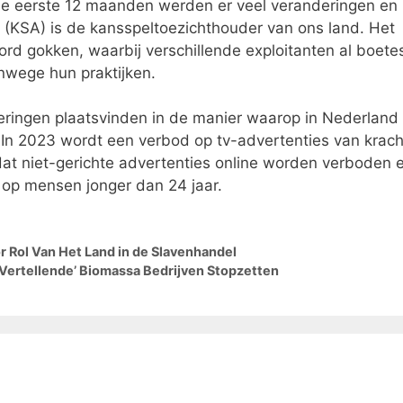
n de eerste 12 maanden werden er veel veranderingen en
t (KSA) is de kansspeltoezichthouder van ons land. Het
rd gokken, waarbij verschillende exploitanten al boete
wege hun praktijken.
eringen plaatsvinden in de manier waarop in Nederland
In 2023 wordt een verbod op tv-advertenties van krach
dat niet-gerichte advertenties online worden verboden 
 op mensen jonger dan 24 jaar.
 Rol Van Het Land in de Slavenhandel
Vertellende’ Biomassa Bedrijven Stopzetten