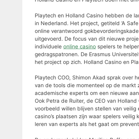
Playtech en Holland Casino hebben de l
in Nederland. Het project, getiteld ‘A Sa
online verantwoord gokbevorderingskader’
uitgevoerd. De focus van dit nieuwe proj
individuele
online casino
spelers te helpen
gedragspatronen. De Erasmus Universite
het project op zich. Holland Casino en Pl
Playtech COO, Shimon Akad sprak over het 
van de tools die momenteel op de markt 
academische experts om een ​​nieuwe aa
Ook Petra de Ruiter, de CEO van Holland 
voorbeeld willen blijven stellen van veil
casino’s plaatsen zijn waar spelers veili
leren van experts als het gaat om preven