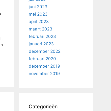
juni 2023
s
mei 2023
april 2023
maart 2023
februari 2023
t.
januari 2023
en
december 2022
februari 2020
december 2019
november 2019
Categorieën