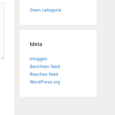
Geen categorie
Meta
Inloggen
Berichten feed
Reacties feed
WordPress.org