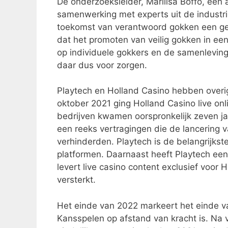
De onderzoeksleider, Marilisa Boffo, een 
samenwerking met experts uit de industri
toekomst van verantwoord gokken een ged
dat het promoten van veilig gokken in ee
op individuele gokkers en de samenlevin
daar dus voor zorgen.
Playtech en Holland Casino hebben overi
oktober 2021 ging Holland Casino live onl
bedrijven kwamen oorspronkelijk zeven j
een reeks vertragingen die de lancering
verhinderden. Playtech is de belangrijkst
platformen. Daarnaast heeft Playtech een
levert live casino content exclusief voor
versterkt.
Het einde van 2022 markeert het einde va
Kansspelen op afstand van kracht is. Na 