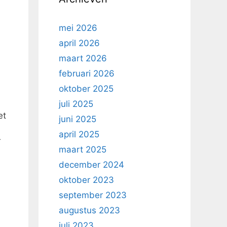
mei 2026
april 2026
maart 2026
februari 2026
oktober 2025
juli 2025
et
juni 2025
april 2025
r
maart 2025
december 2024
oktober 2023
september 2023
augustus 2023
juli 2023