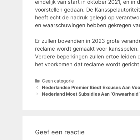
eindelijk van start in oktober 2021, en i
voorstellen gedaan. De Kansspelautoritei
heeft echt de nadruk gelegd op verantwoo
en waarschuwingen hebben gekregen van
Er zullen bovendien in 2023 grote verand
reclame wordt gemaakt voor kansspelen. 
Verdere beperkingen zullen ertoe leiden 
het voorkomen dat reclame wordt gericht
Categorieën
Geen categorie
Nederlandse Premier Biedt Excuses Aan Voor
Nederland Moet Subsidies Aan ‘Onwaarheid 
Geef een reactie