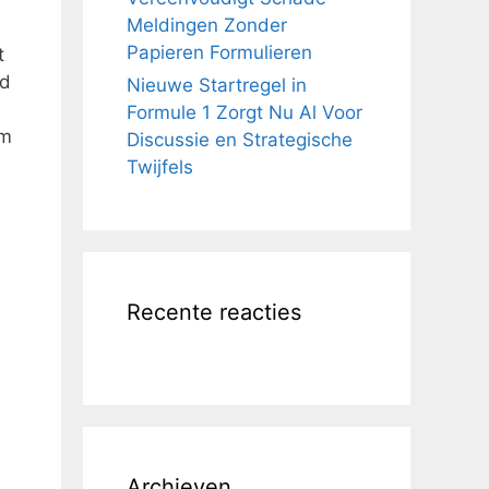
Meldingen Zonder
Papieren Formulieren
t
md
Nieuwe Startregel in
Formule 1 Zorgt Nu Al Voor
om
Discussie en Strategische
Twijfels
Recente reacties
Archieven