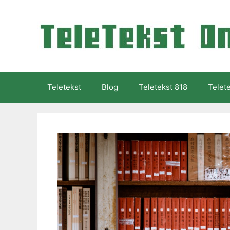
Ga
naar
de
inhoud
Teletekst
Blog
Teletekst 818
Telet