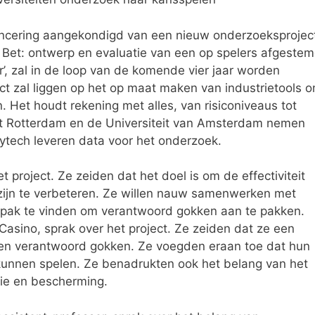
ancering aangekondigd van een nieuw onderzoeksprojec
fe Bet: ontwerp en evaluatie van een op spelers afgeste
, zal in de loop van de komende vier jaar worden
ect zal liggen op het op maat maken van industrietools 
. Het houdt rekening met alles, van risiconiveaus tot
it Rotterdam en de Universiteit van Amsterdam nemen
aytech leveren data voor het onderzoek.
project. Ze zeiden dat het doel is om de effectiviteit
zijn te verbeteren. Ze willen nauw samenwerken met
npak te vinden om verantwoord gokken aan te pakken.
Casino, sprak over het project. Ze zeiden dat ze een
ig en verantwoord gokken. Ze voegden eraan toe dat hun
g kunnen spelen. Ze benadrukten ook het belang van het
tie en bescherming.