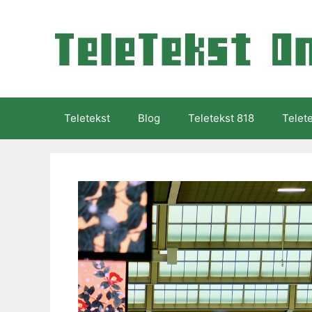
Ga
naar
de
inhoud
Teletekst
Blog
Teletekst 818
Telet