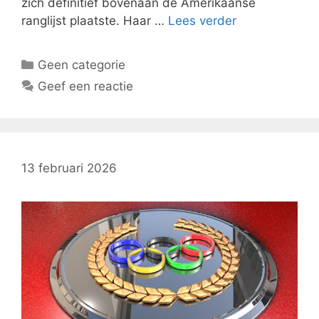
zich definitief bovenaan de Amerikaanse
ranglijst plaatste. Haar …
Lees verder
Categorieën
Geen categorie
Geef een reactie
13 februari 2026