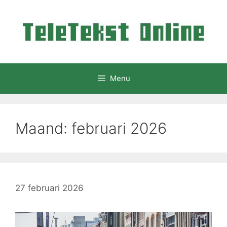
Ga
naar
de
inhoud
Menu
Maand:
februari 2026
27 februari 2026