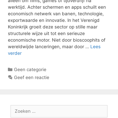
alleen om films, games of tijdverdrijf na
werktijd. Achter schermen en apps schuilt een
economisch netwerk van banen, technologie,
exportwaarde en innovatie. In het Verenigd
Koninkrijk groeit deze sector op stille maar
structurele wijze uit tot een serieuze
economische motor. Niet door bioscoophits of
wereldwijde lanceringen, maar door …
Lees
verder
Categorieën
Geen categorie
Geef een reactie
Zoeken
naar: