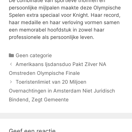
De combinatie van sportieve triomfen en
persoonlijke mijlpalen maakte deze Olympische
Spelen extra speciaal voor Knight. Haar record,
haar medaille en haar verloving vormen samen
een memorabel hoofdstuk in zowel haar
professionele als persoonlijke leven.
Categorieën
Geen categorie
Amerikaans Ijsdansduo Pakt Zilver NA
Omstreden Olympische Finale
Toeristenlimiet van 20 Miljoen
Overnachtingen in Amsterdam Niet Juridisch
Bindend, Zegt Gemeente
Geef een reactie