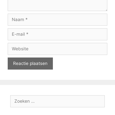
Naam
E-
mail
Website
Zoeken
naar: